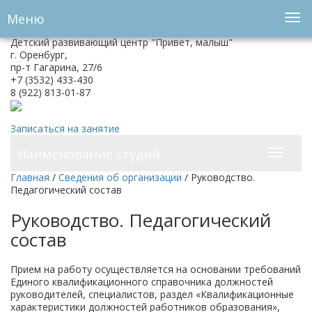
Версия для слабовидящих:
Изображения:
Вкл
Меню
A
Размер шрифта:
Цветовая схема:
A
Выкл
A
Детский развивающий центр "Привет, малыш"
г. Оренбург,
A
A
пр-т Гагарина, 27/6
+7 (3532) 433-430
8 (922) 813-01-87
Записаться на занятие
Наименование студий
Главная
/
Сведения об организации
/
Руководство.
Педагогический состав
Руководство. Педагогический
состав
Прием на работу осуществляется на основании требований
Единого квалификационного справочника должностей
руководителей, специалистов, раздел «Квалификационные
характеристики должностей работников образования»,