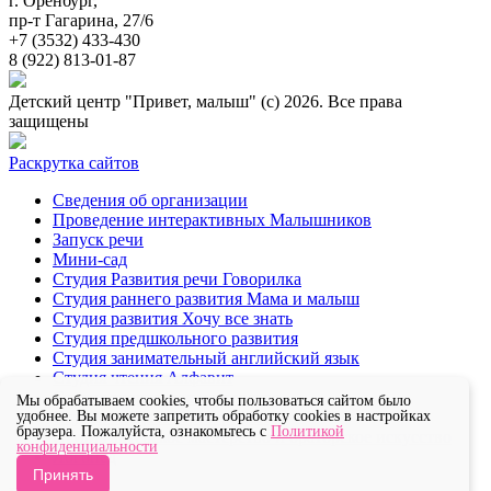
г. Оренбург,
пр-т Гагарина, 27/6
+7 (3532) 433-430
8 (922) 813-01-87
Детский центр "Привет, малыш" (с) 2026. Все права
защищены
Раскрутка сайтов
Сведения об организации
Проведение интерактивных Малышников
Запуск речи
Мини-сад
Студия Развития речи Говорилка
Студия раннего развития Мама и малыш
Студия развития Хочу все знать
Студия предшкольного развития
Студия занимательный английский язык
Студия чтения Алфавит
Студия творческая мастерская
Мы обрабатываем cookies, чтобы пользоваться сайтом было
Студия танца и хореографии
удобнее. Вы можете запретить обработку cookies в настройках
браузера. Пожалуйста, ознакомьтесь с
Политикой
Студия актерское мастерство и ораторское искусство
конфиденциальности
Логопед
Принять