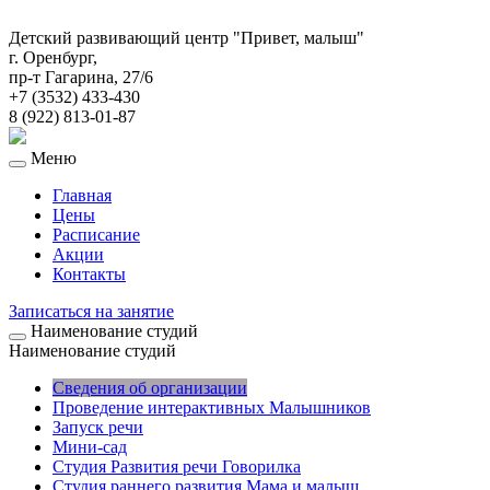
Версия для слабовидящих:
Изображения:
Вкл
Выкл
Детский развивающий центр "Привет, малыш"
г. Оренбург,
A
A
Размер шрифта:
Цветовая схема:
A
A
A
A
пр-т Гагарина, 27/6
+7 (3532) 433-430
8 (922) 813-01-87
Меню
Главная
Цены
Расписание
Акции
Контакты
Записаться на занятие
Наименование студий
Наименование студий
Сведения об организации
Проведение интерактивных Малышников
Запуск речи
Мини-сад
Студия Развития речи Говорилка
Студия раннего развития Мама и малыш